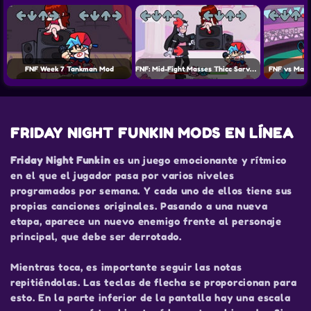
FNF Week 7 Tankman Mod
FNF: Mid-Fight Masses Thicc Sarvente + Reanimated Ruv Mod
FNF vs Matt
FRIDAY NIGHT FUNKIN MODS EN LÍNEA
Friday Night Funkin
es un juego emocionante y rítmico
en el que el jugador pasa por varios niveles
programados por semana. Y cada uno de ellos tiene sus
propias canciones originales. Pasando a una nueva
etapa, aparece un nuevo enemigo frente al personaje
principal, que debe ser derrotado.
Mientras toca, es importante seguir las notas
repitiéndolas. Las teclas de flecha se proporcionan para
esto. En la parte inferior de la pantalla hay una escala