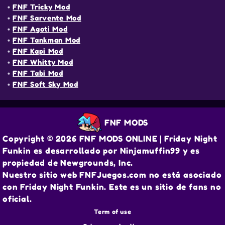
•
FNF Tricky Mod
•
FNF Sarvente Mod
•
FNF Agoti Mod
•
FNF Tankman Mod
•
FNF Kapi Mod
•
FNF Whitty Mod
•
FNF Tabi Mod
•
FNF Soft Sky Mod
FNF MODS
Copyright © 2026 FNF MODS ONLINE | Friday Night
Funkin es desarrollado por Ninjamuffin99 y es
propiedad de Newgrounds, Inc.
Nuestro sitio web FNFJuegos.com no está asociado
con Friday Night Funkin. Este es un sitio de fans no
oficial.
Term of use