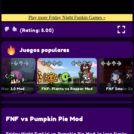
(Rating: 5.00)
Juegos populares
 Neo 3.0 Mod
FNF: Plants vs Rapper Mod
FNF Smoke Em
FNF vs Pumpkin Pie Mod
Friday Night Funkin' vs Pumpkin Pie Mod: la loca fiesta