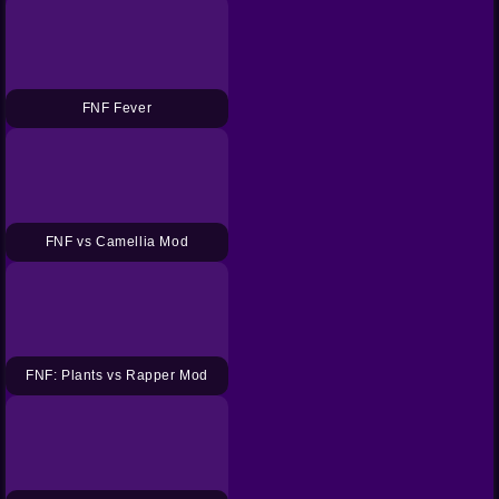
FNF Fever
FNF vs Camellia Mod
FNF: Plants vs Rapper Mod