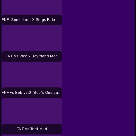
FNF: Sonic Lord X Sings Fate Mod
FNF vs Pico x Boyfriend Mod
FNF vs Bob v2.0 (Bob’s Onslaught)
FNF vs Tord Mod