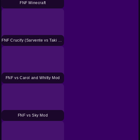
FNF Minecraft
FNF Crucify (Sarvente vs Taki Sing Crucify) Mod
FNF vs Carol and Whitty Mod
FNF vs Sky Mod