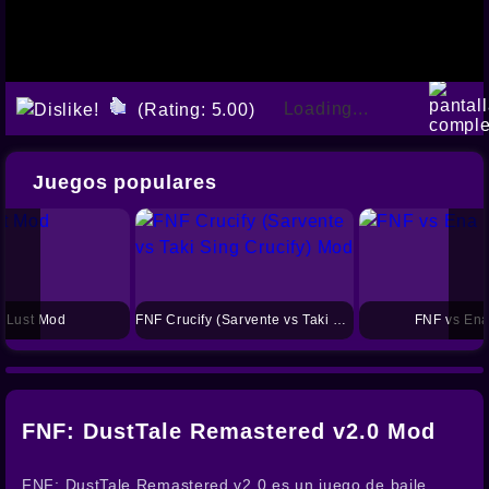
Loading...
(Rating: 5.00)
Juegos populares
 Lust Mod
FNF Crucify (Sarvente vs Taki Sing Crucify) Mod
FNF vs En
FNF: DustTale Remastered v2.0 Mod
FNF: DustTale Remastered v2.0 es un juego de baile