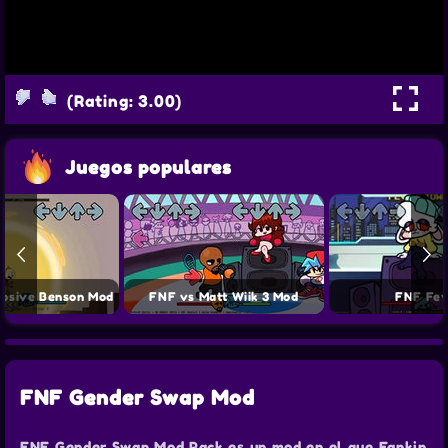
(Rating: 3.00)
Juegos populares
losive Benson Mod
FNF vs Matt Wiik 3 Mod
FNF Fev
FNF Gender Swap Mod
FNF Gender Swap Mod Pack es un mod en el que Fankin