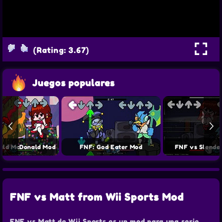
(Rating: 3.67)
Juegos populares
ald McDonald Mod
FNF: God Eater Mod
FNF vs Slende
FNF vs Matt from Wii Sports Mod
FNF vs Matt de Wii Sports es un mod para una serie