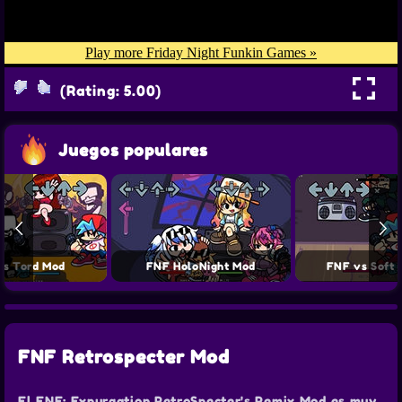
(Rating: 5.00)
Juegos populares
vs Tord Mod
FNF HoloNight Mod
FNF vs Soft 
FNF Retrospecter Mod
El FNF: Expurgation RetroSpecter's Remix Mod es muy