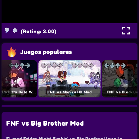
(Rating: 3.00)
Juegos populares
FNF Carol and Whitty Date Week
FNF vs Monika HD Mod
FNF vs Black Im
FNF vs Big Brother Mod
El mod Friday Night Funkin' vs Big Brother lleva la